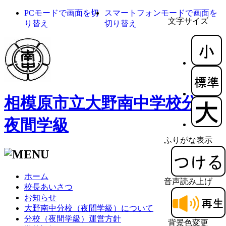
PCモードで画面を切
スマートフォンモードで画面を
文字サイズ
り替え
切り替え
相模原市立大野南中学校分校
夜間学級
ふりがな表示
ホーム
音声読み上げ
校長あいさつ
お知らせ
大野南中分校（夜間学級）について
分校（夜間学級）運営方針
背景色変更