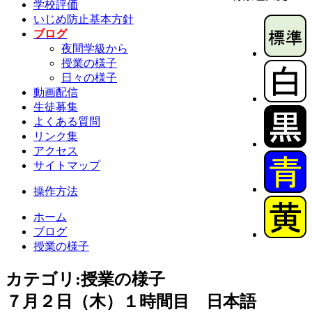
学校評価
いじめ防止基本方針
ブログ
夜間学級から
授業の様子
日々の様子
動画配信
生徒募集
よくある質問
リンク集
アクセス
サイトマップ
操作方法
ホーム
ブログ
授業の様子
カテゴリ:授業の様子
７月２日（木）１時間目 日本語