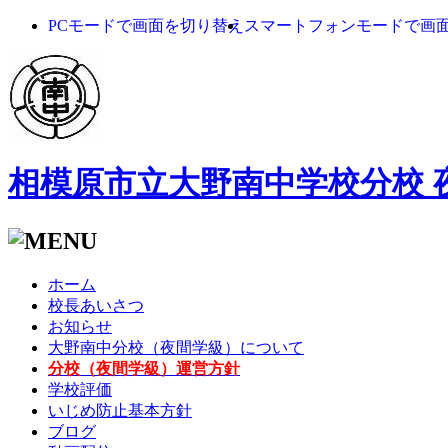
PCモードで画面を切り替え
スマートフォンモードで画
相模原市立大野南中学校分校 
ホーム
校長あいさつ
お知らせ
大野南中分校（夜間学級）について
分校（夜間学級）運営方針
学校評価
いじめ防止基本方針
ブログ