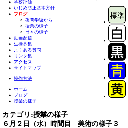
学校評価
いじめ防止基本方針
ブログ
夜間学級から
授業の様子
日々の様子
動画配信
生徒募集
よくある質問
リンク集
アクセス
サイトマップ
操作方法
ホーム
ブログ
授業の様子
カテゴリ:授業の様子
６月２日（水）時間目 美術の様子３