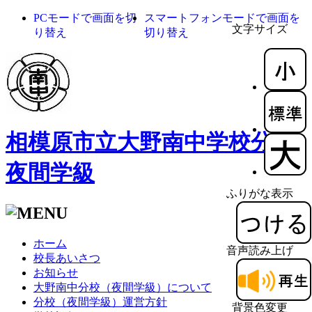
PCモードで画面を切
スマートフォンモードで画面を
文字サイズ
り替え
切り替え
相模原市立大野南中学校分校
夜間学級
ふりがな表示
ホーム
音声読み上げ
校長あいさつ
お知らせ
大野南中分校（夜間学級）について
分校（夜間学級）運営方針
背景色変更