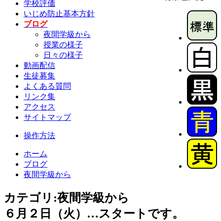
学校評価
いじめ防止基本方針
ブログ
夜間学級から
授業の様子
日々の様子
動画配信
生徒募集
よくある質問
リンク集
アクセス
サイトマップ
操作方法
ホーム
ブログ
夜間学級から
カテゴリ:夜間学級から
６月２日（火）…スタートです。