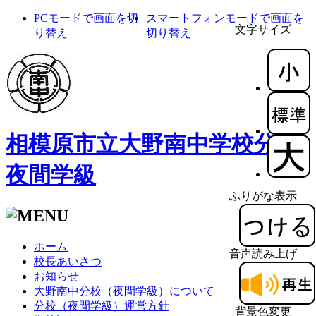
PCモードで画面を切
スマートフォンモードで画面を
文字サイズ
り替え
切り替え
相模原市立大野南中学校分校
夜間学級
ふりがな表示
ホーム
音声読み上げ
校長あいさつ
お知らせ
大野南中分校（夜間学級）について
分校（夜間学級）運営方針
背景色変更