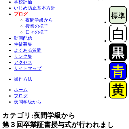
学校評価
いじめ防止基本方針
ブログ
夜間学級から
授業の様子
日々の様子
動画配信
生徒募集
よくある質問
リンク集
アクセス
サイトマップ
操作方法
ホーム
ブログ
夜間学級から
カテゴリ:夜間学級から
第３回卒業証書授与式が行われまし