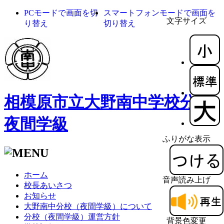
PCモードで画面を切
スマートフォンモードで画面を
文字サイズ
り替え
切り替え
相模原市立大野南中学校分校
夜間学級
ふりがな表示
ホーム
音声読み上げ
校長あいさつ
お知らせ
大野南中分校（夜間学級）について
分校（夜間学級）運営方針
背景色変更