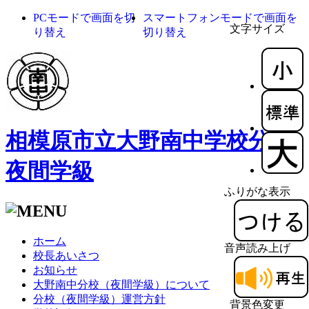
PCモードで画面を切
スマートフォンモードで画面を
文字サイズ
り替え
切り替え
相模原市立大野南中学校分校
夜間学級
ふりがな表示
ホーム
音声読み上げ
校長あいさつ
お知らせ
大野南中分校（夜間学級）について
分校（夜間学級）運営方針
背景色変更