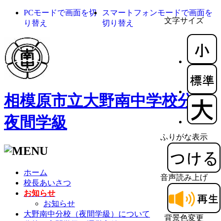
PCモードで画面を切
スマートフォンモードで画面を
文字サイズ
り替え
切り替え
相模原市立大野南中学校分校
夜間学級
ふりがな表示
ホーム
音声読み上げ
校長あいさつ
お知らせ
お知らせ
大野南中分校（夜間学級）について
背景色変更