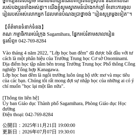
ថ្នាក់រៀនពេលល្ងាច គឺជាសាលារៀនដែលគាំទ្ររាល់ក្តីសុបិន និងគោលដៅ
របស់បងប្អូនទាំងអស់គ្នា។ យើងខ្ញុំសូមស្វាគមន៍យ៉ាងកក់ក្តៅ ចំពោះការចូល
រៀនរបស់អស់លោកអ្នក ដែលមានបំណងប្រាថ្នាចង់ "រៀនសូត្រម្តងទៀត"។
【ព័ត៌មានទំនាក់ទំនង】
គណៈកម្មាធិការអប់រំក្រុង Sagamihara, ផ្នែកអប់រំតាមសាលារៀន
ទូរស័ព្ទ៖ 042-769-8284
Vào tháng 4 năm 2022, "Lớp học ban đêm" đã được bắt đầu với tư
cách là một phân hiệu của Trường Trung học Cơ sở Onominami.
Địa điểm học tập nằm bên trong Trường Trung học Phổ thông Công
nghiệp Tổng hợp Kanagawa.
Lớp học ban đêm là ngôi trường luôn ủng hộ ước mơ và mục tiêu
của các bạn. Chúng tôi rất mong đợi sự nhập học của những ai có ý
chí muốn "học lại một lần nữa".
[Thông tin liên hệ]
Ủy ban Giáo dục Thành phố Sagamihara, Phòng Giáo dục Học
đường
Điện thoại: 042-769-8284
公開日：2025年11月21日 19:00:00
更新日：2026年07月07日 19:30:01