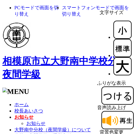
PCモードで画面を切
スマートフォンモードで画面を
文字サイズ
り替え
切り替え
相模原市立大野南中学校分校
夜間学級
ふりがな表示
ホーム
音声読み上げ
校長あいさつ
お知らせ
お知らせ
大野南中分校（夜間学級）について
背景色変更