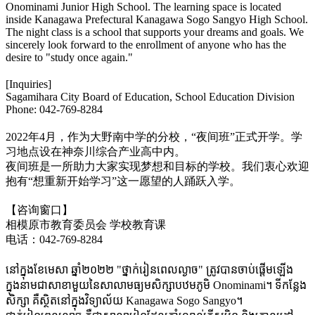
Onominami Junior High School. The learning space is located
inside Kanagawa Prefectural Kanagawa Sogo Sangyo High School.
The night class is a school that supports your dreams and goals. We
sincerely look forward to the enrollment of anyone who has the
desire to "study once again."
[Inquiries]
Sagamihara City Board of Education, School Education Division
Phone: 042-769-8284
2022年4月，作为大野南中学的分校，“夜间班”正式开学。学
习地点设在神奈川综合产业高中内。
夜间班是一所助力大家实现梦想和目标的学校。我们衷心欢迎
抱有“想重新开始学习”这一愿望的人踊跃入学。
【咨询窗口】
相模原市教育委员会 学校教育课
电话：042-769-8284
នៅក្នុងខែមេសា ឆ្នាំ២០២២ "ថ្នាក់រៀនពេលល្ងាច" ត្រូវបានចាប់ផ្តើមឡើង
ក្នុងនាមជាសាខាមួយនៃសាលាមធ្យមសិក្សាបឋមភូមិ Onominami។ ទីកន្លែង
សិក្សា គឺស្ថិតនៅក្នុងវិទ្យាល័យ Kanagawa Sogo Sangyo។