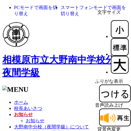
PCモードで画面を切
スマートフォンモードで画面を
文字サイズ
り替え
切り替え
相模原市立大野南中学校分校
夜間学級
ふりがな表示
ホーム
音声読み上げ
校長あいさつ
お知らせ
お知らせ
大野南中分校（夜間学級）について
背景色変更